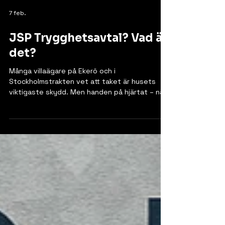
7 feb.
JSP Trygghetsavtal? Vad är
det?
Många villaägare på Ekerö och i
Stockholmstrakten vet att taket är husets
viktigaste skydd. Men handen på hjärtat – när
gick du senast upp på stegen för att
kontrollera plåtbeslagen runt skorstenen eller
rensa ränndalen? Vi på JSP Plåtslageri förstår
att livet kommer emellan. Därför har vi skapat
en tjänst som gör att du kan släppa oron helt.
Med vårt unika Trygghetsavtal ser vi till att ditt