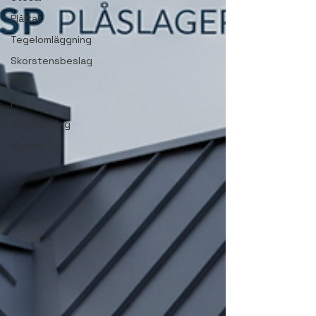
Plåttak
Tegelomläggning
Skorstensbeslag
TRP
Pris
Skivtäckning
Koppar