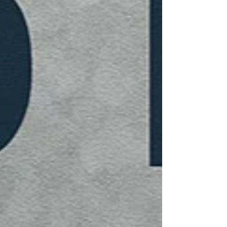
tak inte bara blir tätt, utan förblir säkert och
snyggt i många år framöver. Huvudin