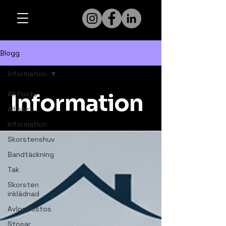
Blogg
Information
All Posts
Information
Allmänt
Information
Skorstenshuv
Bandtäckning
Tak
Skorsten
inklädnad
Avloppsstos
Stosar