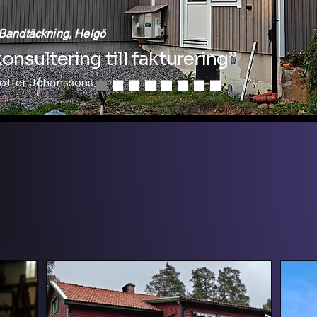
Bandtäckning, Helgö
konsultering till fakturering”
toffer Johanssons