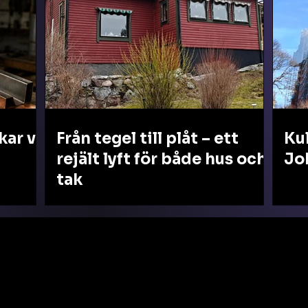
ar vi!
Från tegel till plåt – ett
Kul
rejält lyft för både hus och
Jo
tak