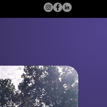
akta mig
Psst!
Har du hört om vårt
nya
Trygghetsavtal? Ge
ditt tak kärleken det
förtjänar
Läs mer