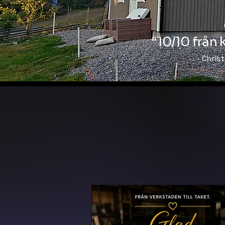
“10/10 från 
- Chris