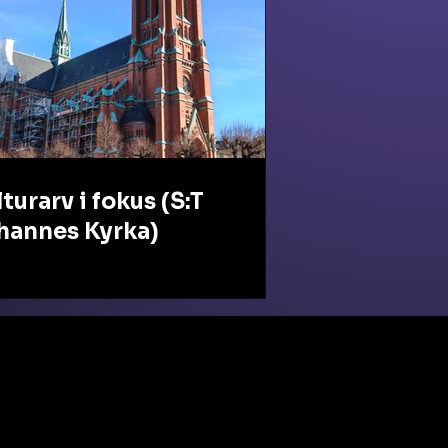
turarv i fokus (S:T
hannes Kyrka)