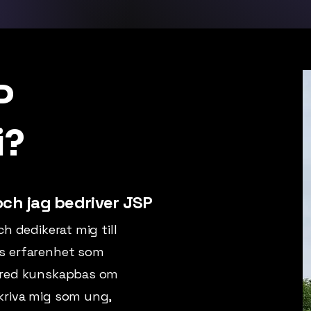
P
i?
 och jag bedriver JSP
ch dedikerat mig till
s erfarenhet
som
 bred kunskapbas om
kriva mig som ung,